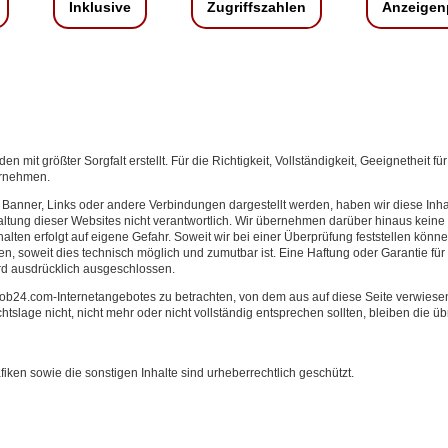
Inklusive
Zugriffszahlen
Anzeigen
en mit größter Sorgfalt erstellt. Für die Richtigkeit, Vollständigkeit, Geeignethei
ernehmen.
, Banner, Links oder andere Verbindungen dargestellt werden, haben wir diese Inha
altung dieser Websites nicht verantwortlich. Wir übernehmen darüber hinaus keine 
ten erfolgt auf eigene Gefahr. Soweit wir bei einer Überprüfung feststellen könne
n, soweit dies technisch möglich und zumutbar ist. Eine Haftung oder Garantie für di
rd ausdrücklich ausgeschlossen.
cejob24.com-Internetangebotes zu betrachten, von dem aus auf diese Seite verwiese
slage nicht, nicht mehr oder nicht vollständig entsprechen sollten, bleiben die ü
en sowie die sonstigen Inhalte sind urheberrechtlich geschützt.