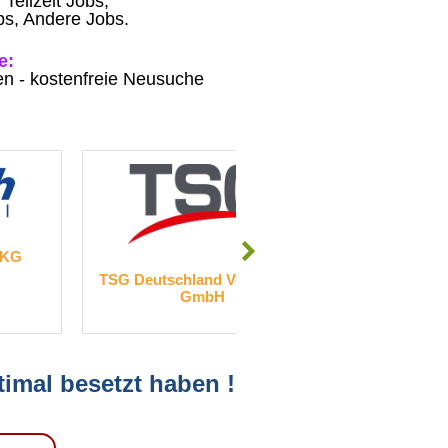
Teilzeit Jobs,
bs, Andere Jobs.
e:
gen - kostenfreie Neusuche
Scharf - Haf
 KG
TSG Deutschland Verwaltung
GmbH
ptimal besetzt haben !