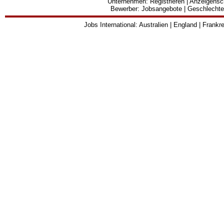
Unternehmen:
Registrieren
|
Anzeigensc
Bewerber:
Jobsangebote
|
Geschlechte
Jobs International:
Australien
|
England
|
Frankre