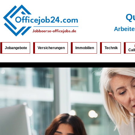
Qu
Arbeite
Jobangebote
Versicherungen
Immobilien
Technik
Cal